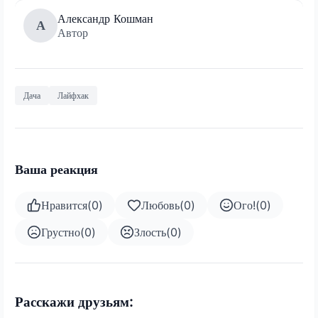
Александр Кошман
А
Автор
Дача
Лайфхак
Ваша реакция
Нравится
(
0
)
Любовь
(
0
)
Ого!
(
0
)
Грустно
(
0
)
Злость
(
0
)
Расскажи друзьям: