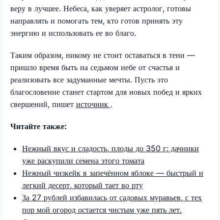
веру в лучшее. Небеса, как уверяет астролог, готовы
направлять и помогать тем, кто готов принять эту
энергию и использовать ее во благо.
Таким образом, никому не стоит оставаться в тени —
пришло время быть на седьмом небе от счастья и
реализовать все задуманные мечты. Пусть это
благословение станет стартом для новых побед и ярких
свершений, пишет
источник
.
Читайте также:
Нежный вкус и сладость, плоды до 350 г: дачники
уже раскупили семена этого томата
Нежный чизкейк в запечённом яблоке — быстрый и
легкий десерт, который тает во рту
За 27 рублей избавилась от садовых муравьев, с тех
пор мой огород остается чистым уже пять лет.