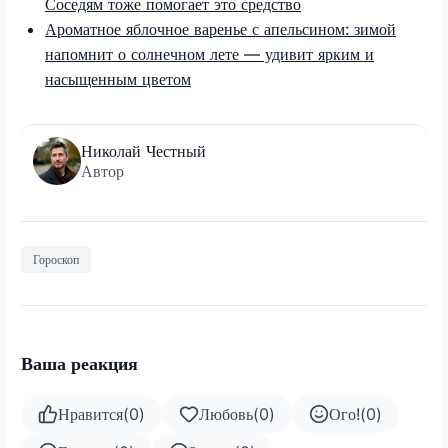
Соседям тоже помогает это средство
Ароматное яблочное варенье с апельсином: зимой
напомнит о солнечном лете — удивит ярким и
насыщенным цветом
Николай Честный
Автор
Гороскоп
Ваша реакция
Нравится
(
0
)
Любовь
(
0
)
Ого!
(
0
)