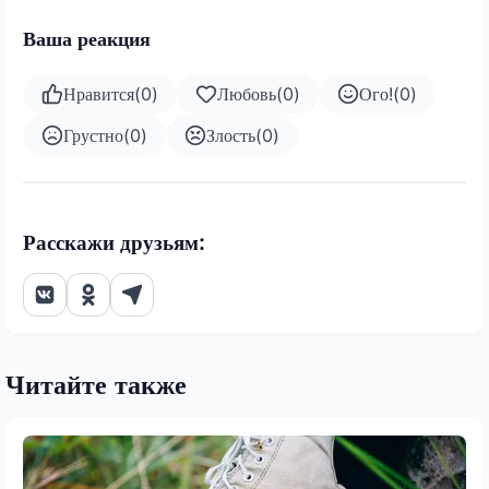
Ваша реакция
Нравится
(
0
)
Любовь
(
0
)
Ого!
(
0
)
Грустно
(
0
)
Злость
(
0
)
Расскажи друзьям:
Читайте также