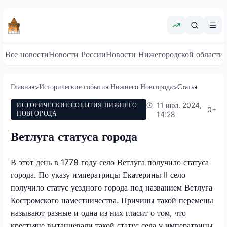
Все новости
Новости России
Новости Нижегородской области
Главная
Исторические события Нижнего Новгорода
Статья
>
>
11 июл. 2024,
ИСТОРИЧЕСКИЕ СОБЫТИЯ НИЖНЕГО
0
+
НОВГОРОДА
14:28
Ветлуга статуса города
В этот день в 1778 году село Ветлуга получило статуса
города. По указу императрицы Екатерины II село
получило статус уездного города под названием Ветлуга
Костромского наместничества. Причины такой перемены
называют разные и одна из них гласит о том, что
крестьяне вытанцевали такой статус села у императрицы.