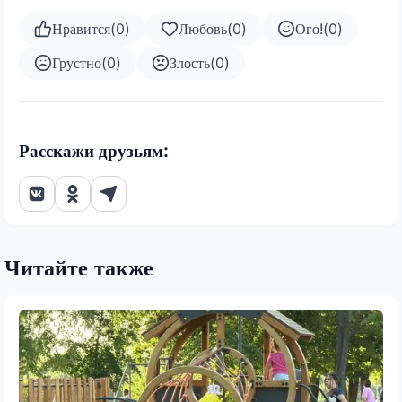
Нравится
(
0
)
Любовь
(
0
)
Ого!
(
0
)
Грустно
(
0
)
Злость
(
0
)
Расскажи друзьям:
Читайте также