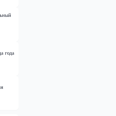
льный
а года
ия