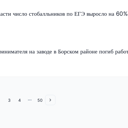
асти число стобалльников по ЕГЭ выросло на 60%
ринимателя на заводе в Борском районе погиб рабо
3
4
50
More pages
Вперед