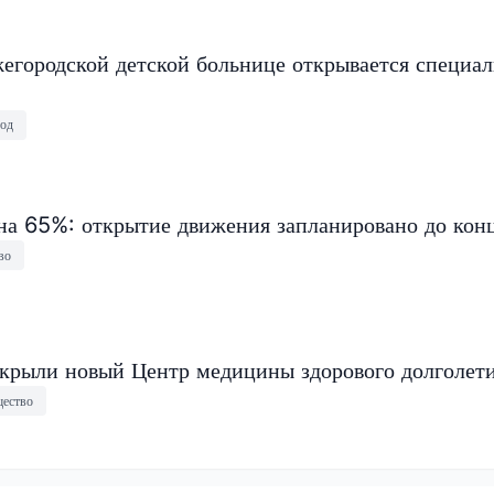
егородской детской больнице открывается специа
од
на 65%: открытие движения запланировано до конц
во
крыли новый Центр медицины здорового долголет
ество