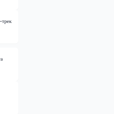
-трек
та