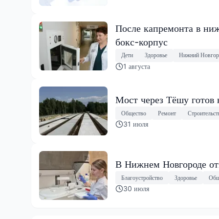
После капремонта в ниж
бокс-корпус
Дети
Здоровье
Нижний Новгор
1 августа
Мост через Тёшу готов 
Общество
Ремонт
Строительст
31 июля
В Нижнем Новгороде от
Благоустройство
Здоровье
Общ
30 июля