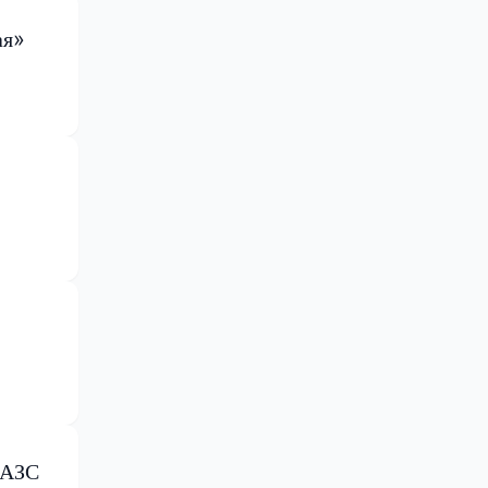
ая»
 АЗС