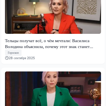
Тельцы получат всё, о чём мечтали: Василиса
Володина объяснила, почему этот знак станет
самым богатым и влиятельным
Гороскоп
28 сентября 2025