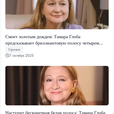
Смоет золотым дождем: Тамара Глоба
предсказывает бриллиантовую полосу четырем
знакам зодиака с 9 октября
Гороскоп
7 октября 2025
Наступит бесконечная белая полоса: Тамара Глоба