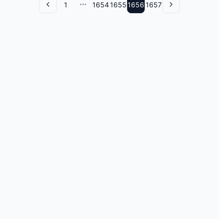
1
1654
1655
1656
1657
Назад
More pages
Вперед