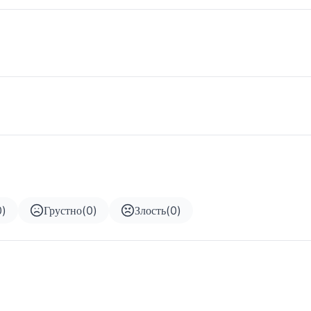
0
)
Грустно
(
0
)
Злость
(
0
)