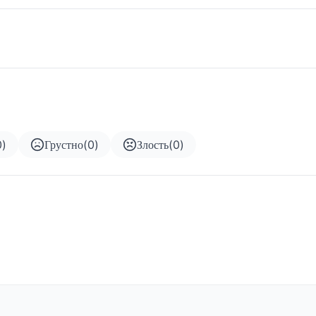
0
)
Грустно
(
0
)
Злость
(
0
)