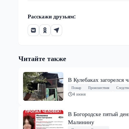
Расскажи друзьям:
Читайте также
В Кулебаках загорелся 
Пожар
Происшествия
Следств
4 июня
В Богородске пятый де
Малинину