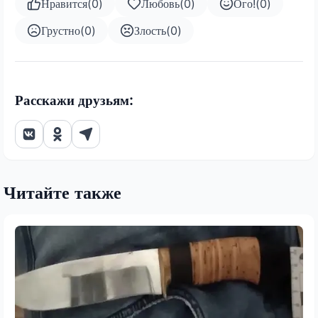
Нравится
(
0
)
Любовь
(
0
)
Ого!
(
0
)
Грустно
(
0
)
Злость
(
0
)
Расскажи друзьям:
Читайте также