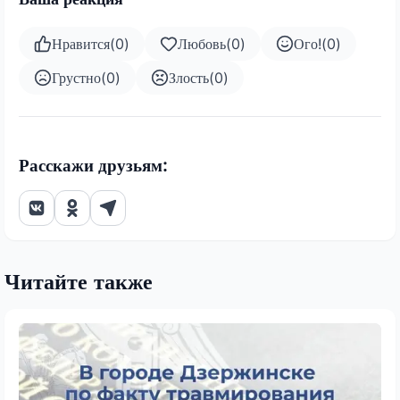
Нравится
(
0
)
Любовь
(
0
)
Ого!
(
0
)
Грустно
(
0
)
Злость
(
0
)
Расскажи друзьям:
Читайте также