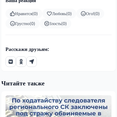
Ваша реакция
Нравится
(
0
)
Любовь
(
0
)
Ого!
(
0
)
Грустно
(
0
)
Злость
(
0
)
Расскажи друзьям:
Читайте также