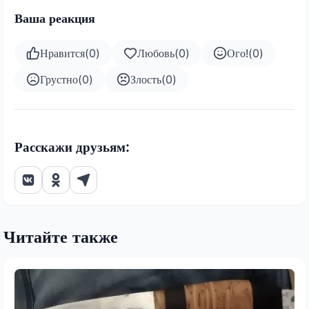
Ваша реакция
Нравится
(
0
)
Любовь
(
0
)
Ого!
(
0
)
Грустно
(
0
)
Злость
(
0
)
Расскажи друзьям:
Читайте также