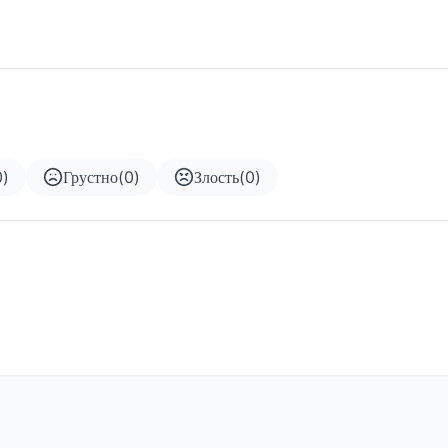
0
)
Грустно
(
0
)
Злость
(
0
)