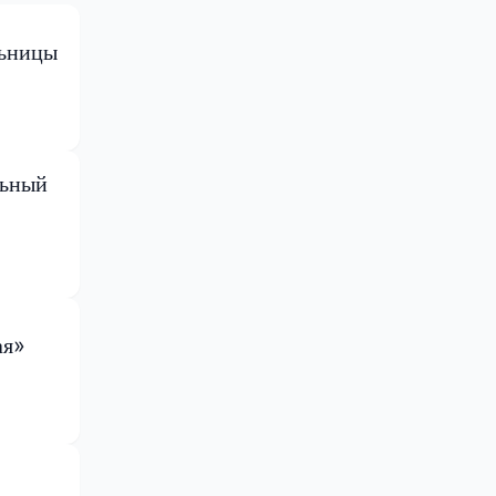
льницы
льный
ая»