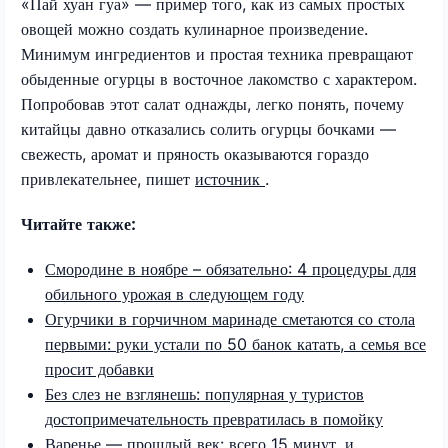
«Пай хуан гуа» — пример того, как из самых простых
овощей можно создать кулинарное произведение.
Минимум ингредиентов и простая техника превращают
обыденные огурцы в восточное лакомство с характером.
Попробовав этот салат однажды, легко понять, почему
китайцы давно отказались солить огурцы бочками —
свежесть, аромат и пряность оказываются гораздо
привлекательнее, пишет
источник
.
Читайте также:
Смородине в ноябре – обязательно: 4 процедуры для
обильного урожая в следующем году
Огурчики в горчичном маринаде сметаются со стола
первыми: руки устали по 50 банок катать, а семья все
просит добавки
Без слез не взглянешь: популярная у туристов
достопримечательность превратилась в помойку
Варенье — прошлый век: всего 15 минут, и