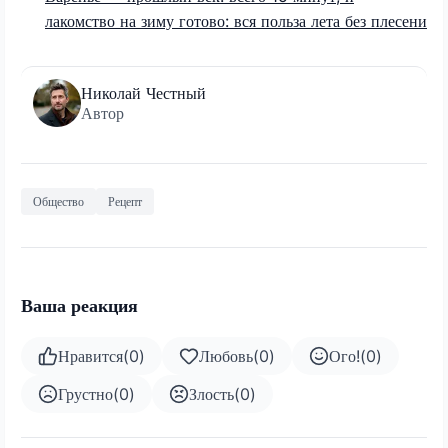
лакомство на зиму готово: вся польза лета без плесени
Николай Честный
Автор
Общество
Рецепт
Ваша реакция
Нравится
(
0
)
Любовь
(
0
)
Ого!
(
0
)
Грустно
(
0
)
Злость
(
0
)