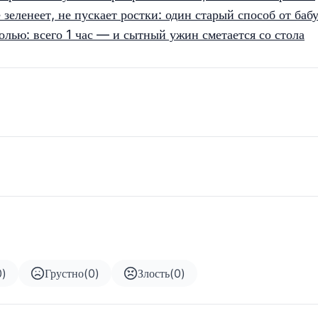
 зеленеет, не пускает ростки: один старый способ от ба
лью: всего 1 час — и сытный ужин сметается со стола
0
)
Грустно
(
0
)
Злость
(
0
)