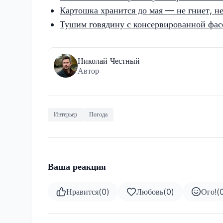
Картошка хранится до мая — не гниет, не
Тушим говядину с консервированной фасо
Николай Честный
Автор
Интерьер
Погода
Ваша реакция
Нравится
(
0
)
Любовь
(
0
)
Ого!
(