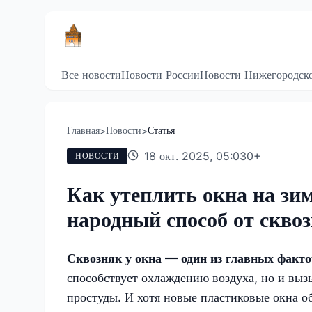
Все новости
Новости России
Новости Нижегородско
Главная
Новости
Статья
>
>
18 окт. 2025, 05:03
0
+
НОВОСТИ
Как утеплить окна на зим
народный способ от скво
Сквозняк у окна — один из главных факт
способствует охлаждению воздуха, но и вы
простуды. И хотя новые пластиковые окна о