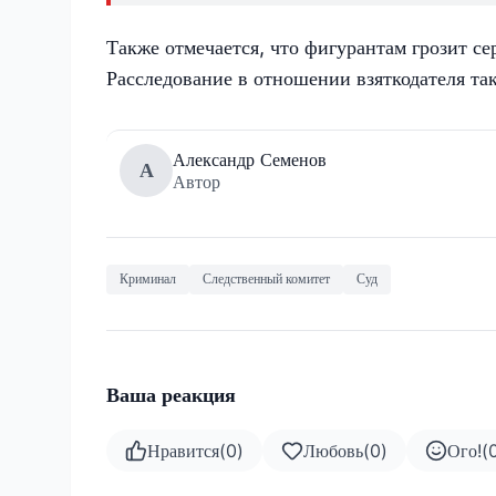
Также отмечается, что фигурантам грозит се
Расследование в отношении взяткодателя так
Александр Семенов
А
Автор
Криминал
Следственный комитет
Суд
Ваша реакция
Нравится
(
0
)
Любовь
(
0
)
Ого!
(