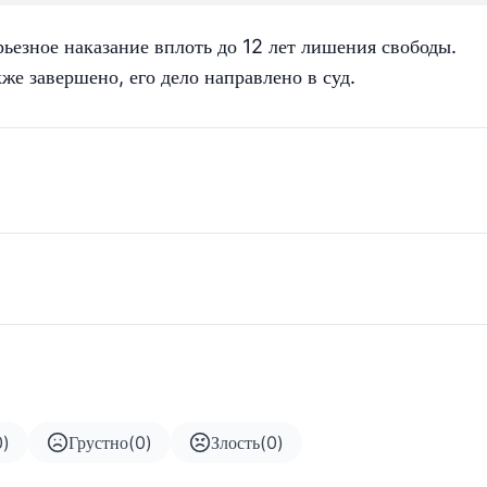
рьезное наказание вплоть до 12 лет лишения свободы.
же завершено, его дело направлено в суд.
0
)
Грустно
(
0
)
Злость
(
0
)