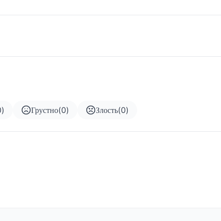
0
)
Грустно
(
0
)
Злость
(
0
)