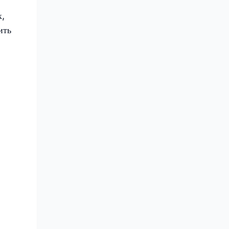
к,
ить