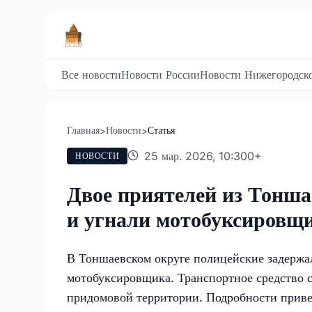
Все новости
Новости России
Новости Нижегородско
Главная
Новости
Статья
>
>
25 мар. 2026, 10:30
0
+
НОВОСТИ
Двое приятелей из Тонша
и угнали мотобуксировщ
В Тоншаевском округе полицейские задержа
мотобуксировщика. Транспортное средство 
придомовой территории. Подробности приве