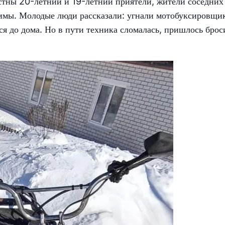
стны 20-летний и 19-летний приятели, жители соседних
димы. Молодые люди рассказали: угнали мотобуксировщи
ся до дома. Но в пути техника сломалась, пришлось брос