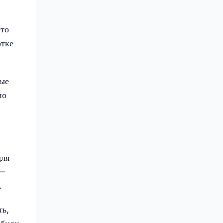
Это
отке
рые
но
для
 —
.
ть,