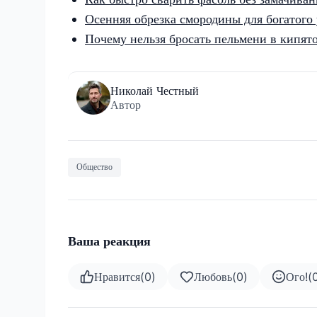
Осенняя обрезка смородины для богатого
Почему нельзя бросать пельмени в кипято
Николай Честный
Автор
Общество
Ваша реакция
Нравится
(
0
)
Любовь
(
0
)
Ого!
(