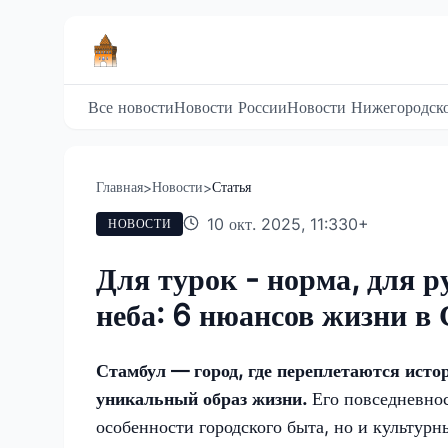
Все новости
Новости России
Новости Нижегородско
Главная
Новости
Статья
>
>
10 окт. 2025, 11:33
0
+
НОВОСТИ
Для турок - норма, для р
неба: 6 нюансов жизни в 
Стамбул — город, где переплетаются истор
уникальный образ жизни.
Его повседневнос
особенности городского быта, но и культур