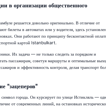
ии в организации общественного
амбуле решается довольно оригинально. В отличие от
ают билеты в автоматах или у водителя, здесь установле
новках. Они работают по принципу бесконтактной опла
портной картой Istanbulkart.
ники. Их задача — не только следить за порядком и
огать пассажирам, советуя маршруты и оптимальные выхо
ссажиров и эффективность контроля, делая транспорт бо
ие "зацеперов"
 символ города. Он курсирует по улице Истикляль — од
личие от современных линий, на остановках историческо