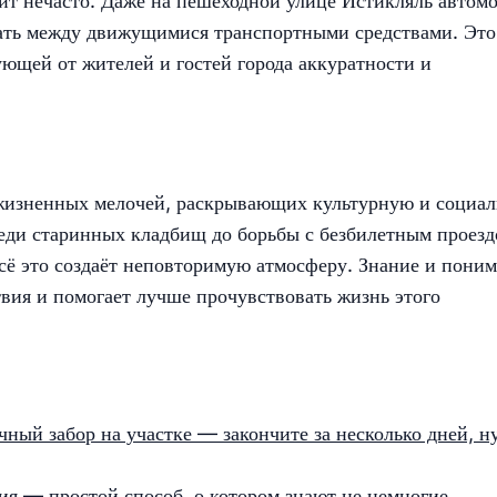
одит нечасто. Даже на пешеходной улице Истикляль автом
вать между движущимися транспортными средствами. Это
ующей от жителей и гостей города аккуратности и
 жизненных мелочей, раскрывающих культурную и социа
реди старинных кладбищ до борьбы с безбилетным проезд
всё это создаёт неповторимую атмосферу. Знание и пони
вия и помогает лучше прочувствовать жизнь этого
чный забор на участке — закончите за несколько дней, 
ния — простой способ, о котором знают не немногие