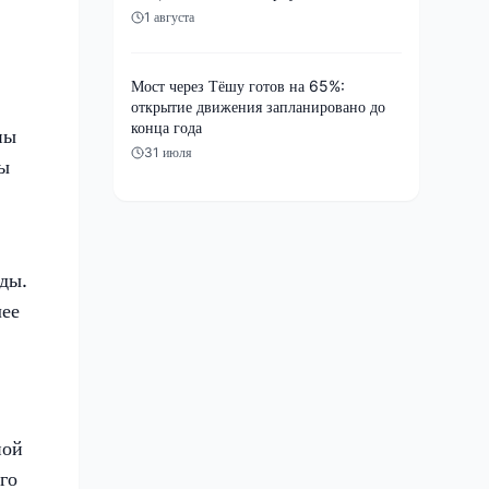
1 августа
Мост через Тёшу готов на 65%:
открытие движения запланировано до
конца года
ны
31 июля
ты
ды.
лее
ной
го