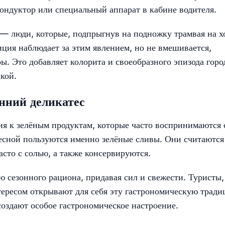
кондуктор или специальный аппарат в кабине водителя.
— люди, которые, подпрыгнув на подножку трамвая на х
ция наблюдает за этим явлением, но не вмешивается,
ры. Это добавляет колорита и своеобразного эпизода горо
икой.
нний деликатес
я к зелёным продуктам, которые часто воспринимаются 
есной пользуются именно зелёные сливы. Они считаются
сто с солью, а также консервируются.
ю сезонного рациона, придавая сил и свежести. Туристы,
тересом открывают для себя эту гастрономическую трад
оздают особое гастрономическое настроение.