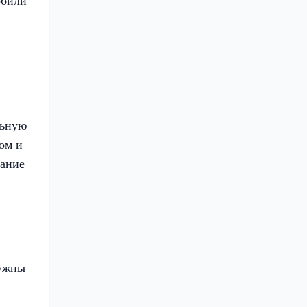
обили
льную
ом и
мание
нужны