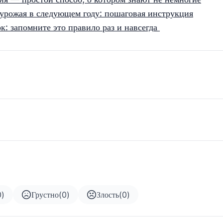
 урожая в следующем году: пошаговая инструкция
к: запомните это правило раз и навсегда
0
)
Грустно
(
0
)
Злость
(
0
)