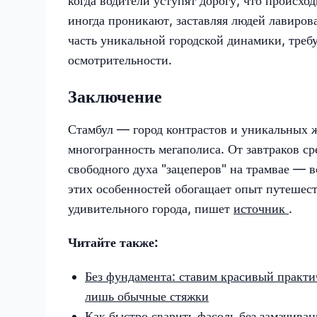
когда водители уступят дорогу, что происх
иногда проникают, заставляя людей лавиро
часть уникальной городской динамики, треб
осмотрительности.
Заключение
Стамбул — город контрастов и уникальных
многогранность мегаполиса. От завтраков с
свободного духа "зацеперов" на трамвае — 
этих особенностей обогащает опыт путешест
удивительного города, пишет
источник
.
Читайте также:
Без фундамента: ставим красивый практи
лишь обычные стяжки
Как быстро сварить фасоль без замачива