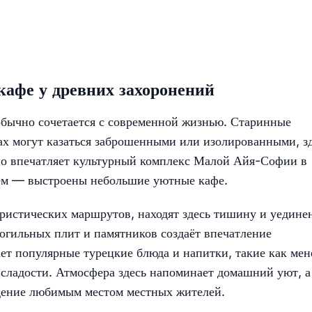
кафе у древних захоронений
обычно сочетается с современной жизнью. Старинные
дах могут казаться заброшенными или изолированными, з
нно впечатляет культурный комплекс Малой Айя-Софии в
еем — выстроены небольшие уютные кафе.
ристических маршрутов, находят здесь тишину и уедине
огильных плит и памятников создаёт впечатление
ет популярные турецкие блюда и напитки, такие как ме
сладости. Атмосфера здесь напоминает домашний уют, а
едение любимым местом местных жителей.