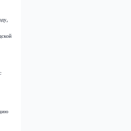
оду,
дской
с
ицию