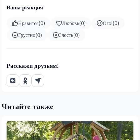
Ваша реакция
Нравится
(
0
)
Любовь
(
0
)
Ого!
(
0
)
Грустно
(
0
)
Злость
(
0
)
Расскажи друзьям:
Читайте также