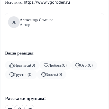
Источник: https://www.vgoroden.ru
Александр Семенов
А
Автор
Ваша реакция
Нравится
(
0
)
Любовь
(
0
)
Ого!
(
0
)
Грустно
(
0
)
Злость
(
0
)
Расскажи друзьям: