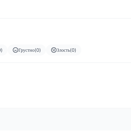
0
)
Грустно
(
0
)
Злость
(
0
)