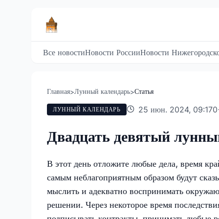
Все новости
Новости России
Новости Нижегородско
Главная
Лунный календарь
Статья
>
>
25 июн. 2024, 09:17
0
ЛУННЫЙ КАЛЕНДАРЬ
Двадцать девятый лунны
В этот день отложите любые дела, время кр
самым неблагоприятным образом будут сказы
мыслить и адекватно воспринимать окружаю
решении. Через некоторое время последствия
подписывать контракты, принимать любые р