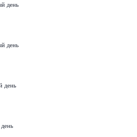
ый день
ый день
й день
 день