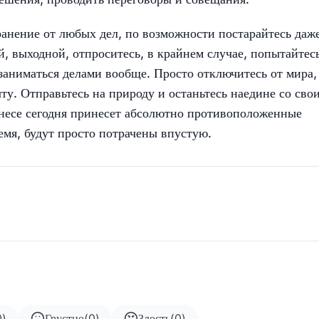
ранение от любых дел, по возможности постарайтесь даж
, выходной, отпроситесь, в крайнем случае, попытайтес
заниматься делами вообще. Просто отключитесь от мира,
чту. Отправьтесь на природу и останьтесь наедине со сво
знесе сегодня принесет абсолютно противоположенные
емя, будут просто потрачены впустую.
0
)
Грустно
(
0
)
Злость
(
0
)