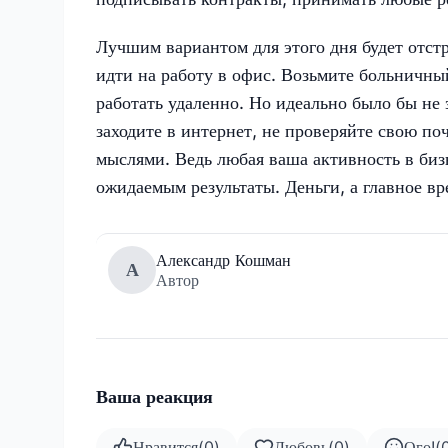
Лучшим вариантом для этого дня будет отст
идти на работу в офис. Возьмите больничный
работать удаленно. Но идеально было бы не 
заходите в интернет, не проверяйте свою по
мыслями. Ведь любая ваша активность в би
ожидаемым результаты. Деньги, а главное вр
Александр Кошман
А
Автор
Ваша реакция
Нравится
(
0
)
Любовь
(
0
)
Ого!
(