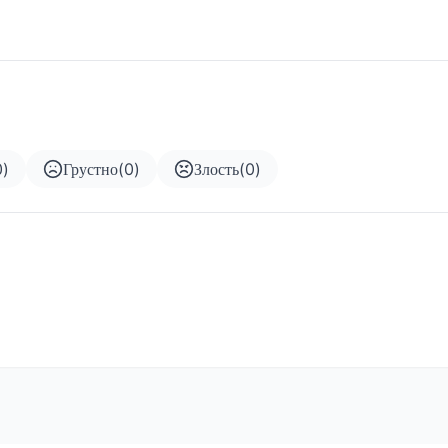
0
)
Грустно
(
0
)
Злость
(
0
)