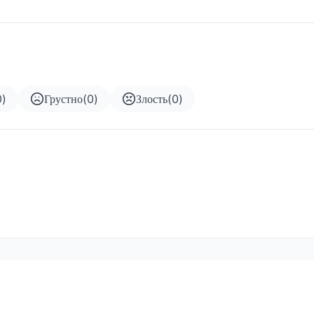
0
)
Грустно
(
0
)
Злость
(
0
)