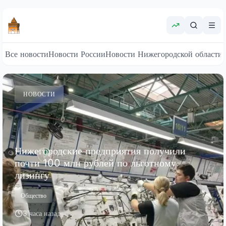
Все новости
Новости России
Новости Нижегородской области
НОВОСТИ
Нижегородские предприятия получили
почти 100 млн рублей по льготному
лизингу
Общество
3 часа назад