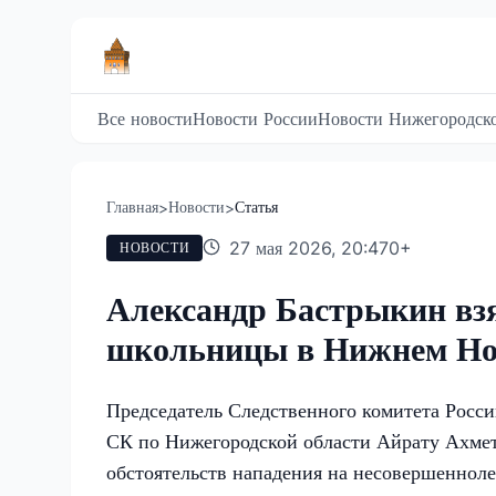
Все новости
Новости России
Новости Нижегородско
Главная
Новости
Статья
>
>
27 мая 2026, 20:47
0
+
НОВОСТИ
Александр Бастрыкин взя
школьницы в Нижнем Но
Председатель Следственного комитета Росс
СК по Нижегородской области Айрату Ахмет
обстоятельств нападения на несовершеннол