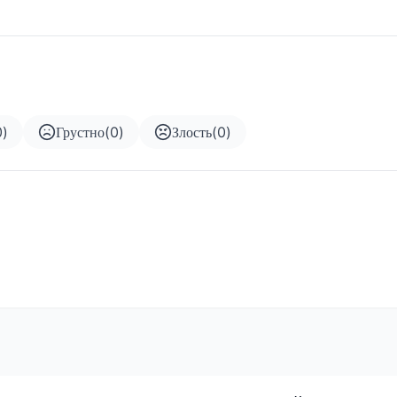
0
)
Грустно
(
0
)
Злость
(
0
)