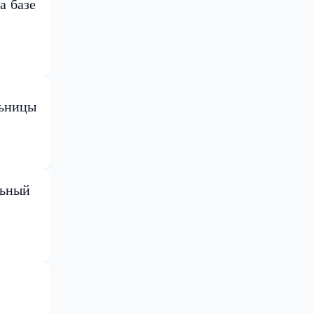
а базе
льницы
льный