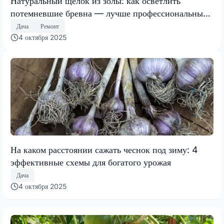
Натуральный щелок из золы: как осветлить
потемневшие бревна — лучше профессиональных
средств
Дача
Ремонт
4 октября 2025
На каком расстоянии сажать чеснок под зиму: 4
эффективные схемы для богатого урожая
Дача
4 октября 2025