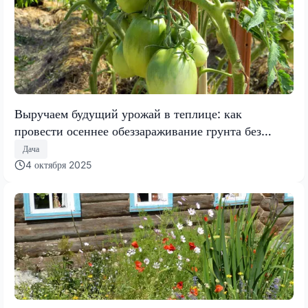
Выручаем будущий урожай в теплице: как
провести осеннее обеззараживание грунта без
замены почвы – 6 легких способов
Дача
4 октября 2025