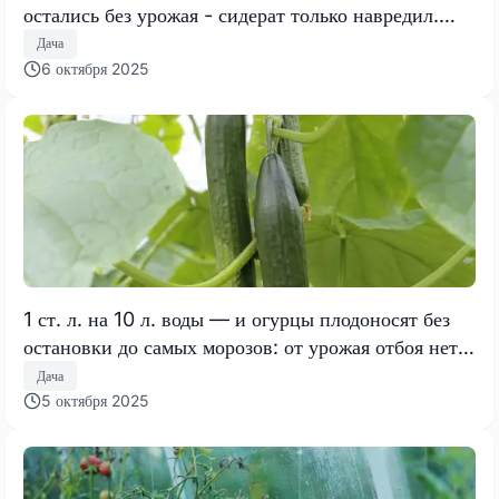
остались без урожая - сидерат только навредил.
Вот что сеем вместо горчицы и радуемся
Дача
6 октября 2025
1 ст. л. на 10 л. воды — и огурцы плодоносят без
остановки до самых морозов: от урожая отбоя нет,
хоть с соседями делись
Дача
5 октября 2025