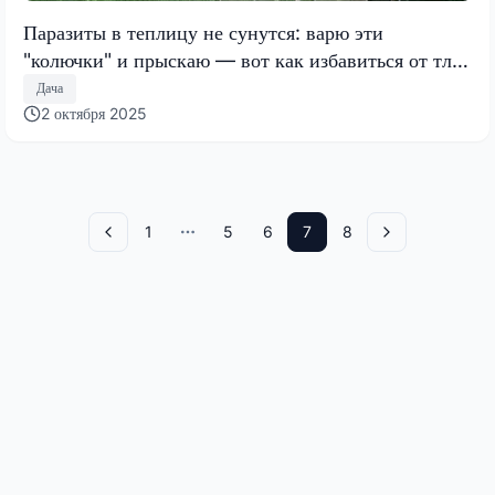
Паразиты в теплицу не сунутся: варю эти
"колючки" и прыскаю — вот как избавиться от тли,
клеща и белокрылки в октябре
Дача
2 октября 2025
1
5
6
7
8
Назад
More pages
Вперед