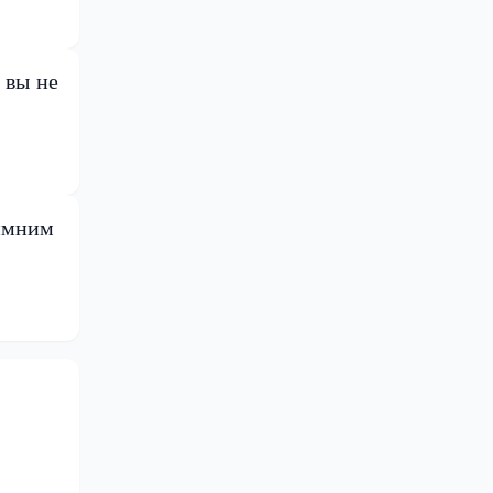
 вы не
зимним