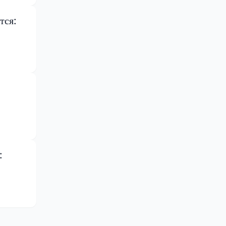
тся:
: