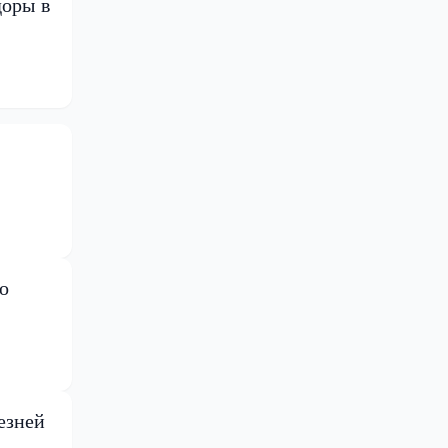
доры в
о
езней