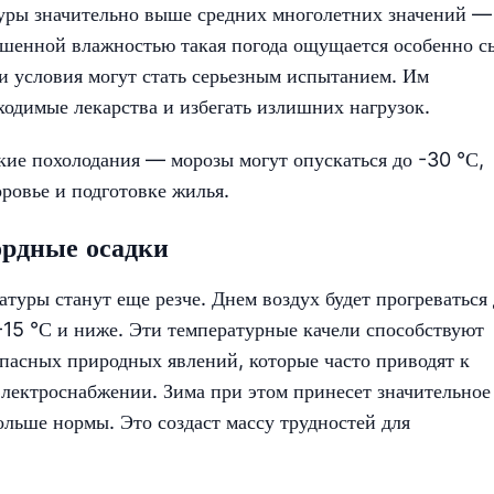
уры значительно выше средних многолетних значений —
вышенной влажностью такая погода ощущается особенно с
и условия могут стать серьезным испытанием. Им
ходимые лекарства и избегать излишних нагрузок.
зкие похолодания — морозы могут опускаться до -30 °С,
оровье и подготовке жилья.
ордные осадки
туры станут еще резче. Днем воздух будет прогреваться
-15 °С и ниже. Эти температурные качели способствуют
асных природных явлений, которые часто приводят к
лектроснабжении. Зима при этом принесет значительное
ольше нормы. Это создаст массу трудностей для