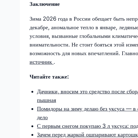
Заключение
Зима 2026 года в России обещает быть непр
декабре, аномальное тепло в январе, ледяны
условия, вызванные глобальными климатичес
внимательности. Не стоит бояться этой изм
возможность для новых впечатлений. Главно
источник
.
Читайте также:
Дачники, вносим это средство после сбор
пышная
Помидоры на зиму делаю без уксуса — в с
дело
С первым снегом покупаю 3 л уксуса: по
Зачем перед жаркой ошпаривают картошку