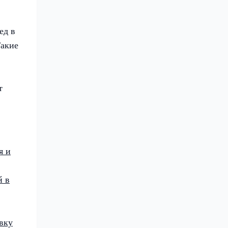
ед в
Такие
т
я и
й в
вку