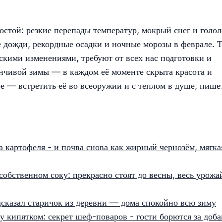
остой: резкие перепады температур, мокрый снег и голол
е дожди, рекордные осадки и ночные морозы в феврале. 
кими изменениями, требуют от всех нас подготовки и
енчивой зимы — в каждом её моменте скрыта красота и
е — встретить её во всеоружии и с теплом в душе, пише
а картофеля - и почва снова как жирный чернозём, мягка
обственном соку: прекрасно стоят до весны, весь урожа
дсказал старичок из деревни — дома спокойно всю зиму
 кипятком: секрет шеф-поваров - гости борются за доба