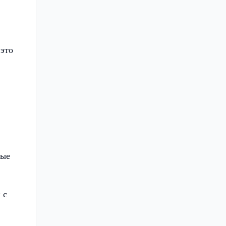
это
ные
 с