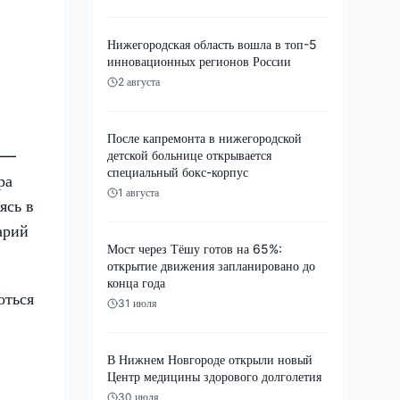
Нижегородская область вошла в топ-5
инновационных регионов России
2 августа
После капремонта в нижегородской
я —
детской больнице открывается
специальный бокс-корпус
ра
1 августа
ясь в
арий
Мост через Тёшу готов на 65%:
открытие движения запланировано до
конца года
оться
31 июля
В Нижнем Новгороде открыли новый
Центр медицины здорового долголетия
30 июля