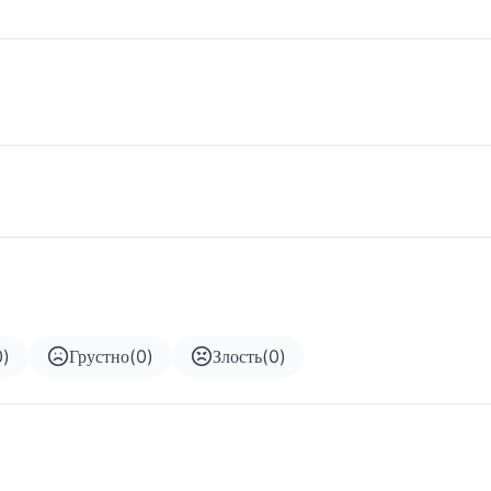
0
)
Грустно
(
0
)
Злость
(
0
)