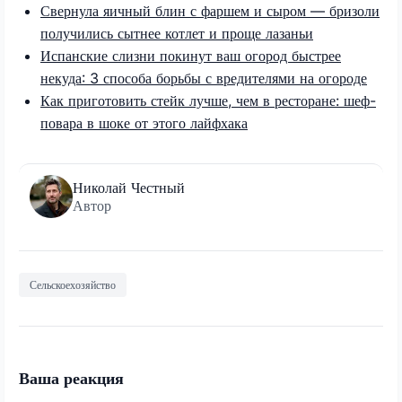
Свернула яичный блин с фаршем и сыром — бризоли
получились сытнее котлет и проще лазаньи
Испанские слизни покинут ваш огород быстрее
некуда: 3 способа борьбы с вредителями на огороде
Как приготовить стейк лучше, чем в ресторане: шеф-
повара в шоке от этого лайфхака
Николай Честный
Автор
Сельскоехозяйство
Ваша реакция