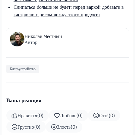
Слипаться больше не будет: перед варкой добавьте в
кастрюлю с рисом ложку этого продукта
Николай Честный
Автор
Благоустройство
Ваша реакция
Нравится
(
0
)
Любовь
(
0
)
Ого!
(
0
)
Грустно
(
0
)
Злость
(
0
)