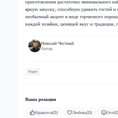
приготовления достаточно минимального наб
яркую закуску, способную удивить гостей и
необычный акцент в виде горчичного порошк
каждой хозяйки, ценящей вкус и традиции,
Николай Честный
Автор
Рецепт
Ваша реакция
Нравится
(
0
)
Любовь
(
0
)
Ого!
(