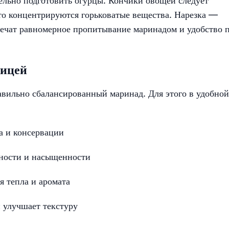
ельно подготовить огурцы. Кончики овощей следует
сто концентрируются горьковатые вещества. Нарезка —
печат равномерное пропитывание маринадом и удобство 
чицей
авильно сбалансированный маринад. Для этого в удобной
а и консервации
ности и насыщенности
 тепла и аромата
и улучшает текстуру