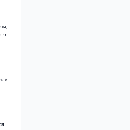
ам,
ого
 или
ля