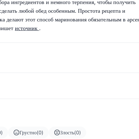
ора ингредиентов и немного терпения, чтобы получить
 сделать любой обед особенным. Простота рецепта и
а делают этот способ маринования обязательным в арсе
 пишет
источник
.
0
)
Грустно
(
0
)
Злость
(
0
)