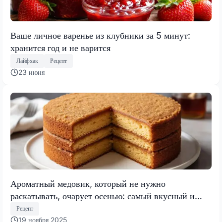
Ваше личное варенье из клубники за 5 минут:
хранится год и не варится
Лайфхак
Рецепт
23 июня
Ароматный медовик, который не нужно
раскатывать, очарует осенью: самый вкусный и
быстрый торт 2025 года
Рецепт
19 ноября 2025