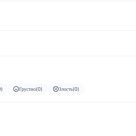
0
)
Грустно
(
0
)
Злость
(
0
)