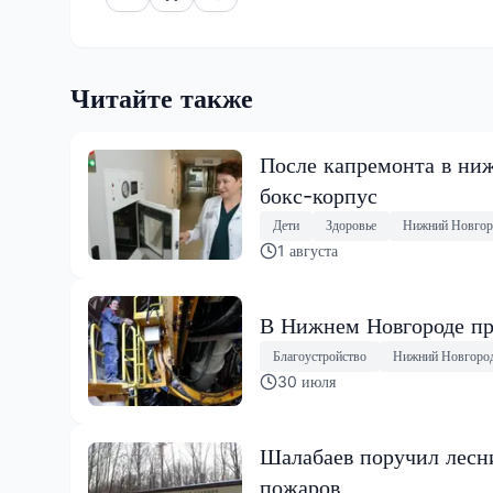
Читайте также
После капремонта в ниж
бокс-корпус
Дети
Здоровье
Нижний Новгор
1 августа
В Нижнем Новгороде пр
Благоустройство
Нижний Новгоро
30 июля
Шалабаев поручил лесни
пожаров