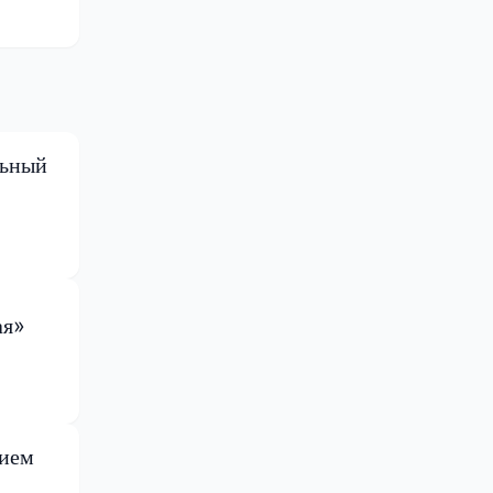
льный
ая»
вием