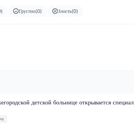
0
)
Грустно
(
0
)
Злость
(
0
)
егородской детской больнице открывается специа
од