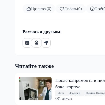
Нравится
(
0
)
Любовь
(
0
)
Ого!
(
Расскажи друзьям:
Читайте также
После капремонта в ниж
бокс-корпус
Дети
Здоровье
Нижний Новгор
1 августа