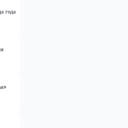
а года
ия
ая»