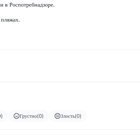
и в Роспотребнадзоре.
 пляжах.
0
)
Грустно
(
0
)
Злость
(
0
)