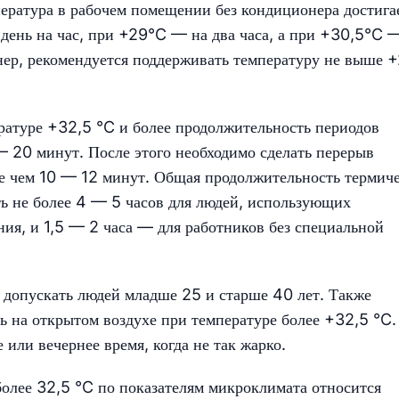
пература в рабочем помещении без кондиционера достига
день на час, при +29°C — на два часа, а при +30,5°C 
онер, рекомендуется поддерживать температуру не выше
ратуре +32,5 °C и более продолжительность периодов
 20 минут. После этого необходимо сделать перерыв
е чем 10 — 12 минут. Общая продолжительность термич
ть не более 4 — 5 часов для людей, использующих
ния, и 1,5 — 2 часа — для работников без специальной
я допускать людей младше 25 и старше 40 лет. Также
ть на открытом воздухе при температуре более +32,5 °C.
или вечернее время, когда не так жарко.
более 32,5 °C по показателям микроклимата относится