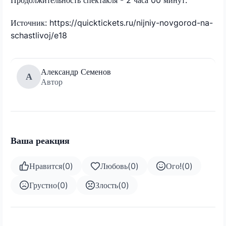
Источник: https://quicktickets.ru/nijniy-novgorod-na-
schastlivoj/e18
Александр Семенов
А
Автор
Ваша реакция
Нравится
(
0
)
Любовь
(
0
)
Ого!
(
0
)
Грустно
(
0
)
Злость
(
0
)