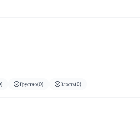
0
)
Грустно
(
0
)
Злость
(
0
)