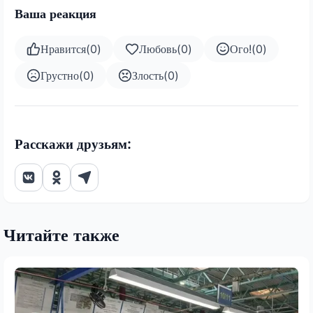
Ваша реакция
Нравится
(
0
)
Любовь
(
0
)
Ого!
(
0
)
Грустно
(
0
)
Злость
(
0
)
Расскажи друзьям:
Читайте также