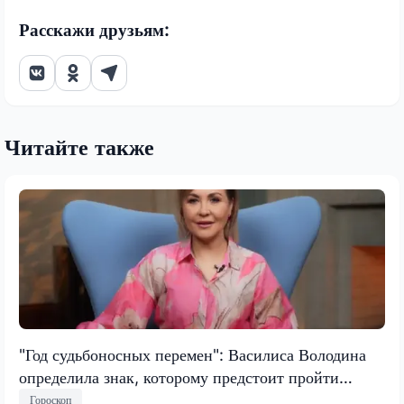
Расскажи друзьям:
Читайте также
"Год судьбоносных перемен": Василиса Володина
определила знак, которому предстоит пройти
испытание, меняющее все
Гороскоп