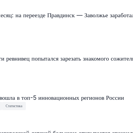
есяц: на переезде Правдинск — Заволжье заработа
и ревнивец попытался зарезать знакомого сожите
 вошла в топ-5 инновационных регионов России
Статистика
егородской детской больнице открывается специа