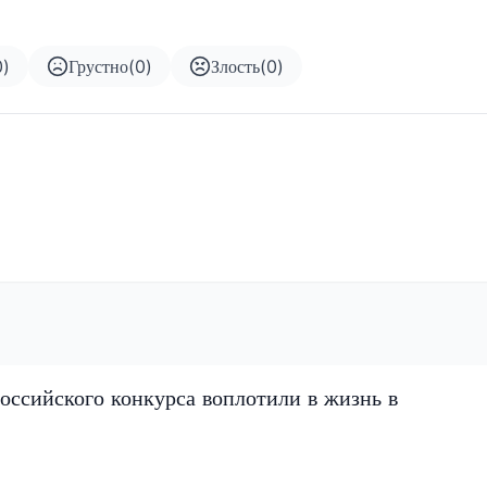
0
)
Грустно
(
0
)
Злость
(
0
)
оссийского конкурса воплотили в жизнь в