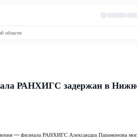
й области
иала РАНХИГС задержан в Нижн
вления — филиала РАНХИГС Александра Парамонова мо