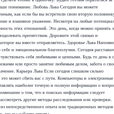
ваше понимание. Любовь Льва Сегодня вы можете
бенным, как если бы вы встретили свою вторую половинк
мание и взаимное уважение. Несмотря на любые потенциа
чность этих отношений. Это день, когда можно принять 
еодолевать препятствия. Дорожите этой связью и
которое вы вместе отправляетесь. Здоровье Льва Напоми
о себе и эмоциональном благополучии. Сегодня расставьт
 чувствовать себя любимыми и ценными. Будь то день в 
изкими или просто занятие любимым делом, забота о сво
ачение. Карьера Льва Если сегодня слишком сильно
, это может сбить вас с пути. Компьютеры и электронные
оставлять наиболее точную и полную информацию о вопро
поминание о том, что в поисках информации следует
ассмотреть другие методы расследования или проверки.
 из непосредственного опыта или традиционных методов
у, где вы найдете ответы.