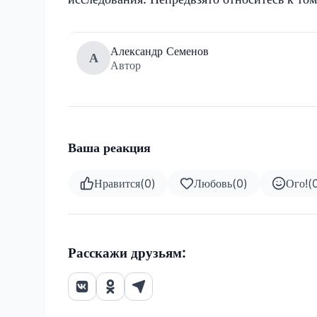
Александр Семенов
А
Автор
Ваша реакция
Нравится
(
0
)
Любовь
(
0
)
Ого!
(
Расскажи друзьям: