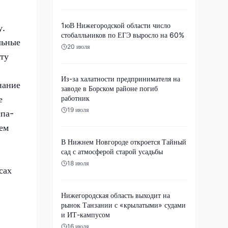
1юВ Нижегородской области число
у.
стобалльников по ЕГЭ выросло на 60%
льные
20 июля
эту
Из-за халатности предпринимателя на
нание
заводе в Борском районе погиб
е
работник
19 июля
спа-
ем
В Нижнем Новгороде откроется Тайный
сад с атмосферой старой усадьбы
18 июля
сах
Нижегородская область выходит на
рынок Танзании с «крылатыми» судами
и ИТ-кампусом
16 июля