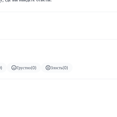
0
)
Грустно
(
0
)
Злость
(
0
)