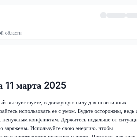
й области
а 11 марта 2025
рый вы чувствуете, в движущую силу для позитивных
айтесь использовать ее с умом. Будьте осторожны, ведь 
к ненужным конфликтам. Держитесь подальше от ситуац
о заряжены. Используйте свою энергию, чтобы
ться в пространстве позитива и роста. Помните, все дело