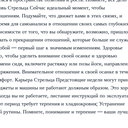
овь Стрельца Сейчас идеальный момент, чтобы
шениям. Подумайте, что движет вами в этих связях, и
ремя для самоанализа в отношении своих самых глубоки
висимости от того, что вы обнаружите, возможно, пришло
мать о прекращении отношений, которые больше не служ
собой — первый шаг к значимым изменениям. Здоровье
о, чтобы уделить внимание своей осанке и здоровью
мени сидя, включите растяжку или позы йоги, направле
ряжения. Внимательное отношение к своей осанке в теч
мфорт. Карьера Стрельца Предстоящие недели могут при
аджеты и машины не работают должным образом. Это хо
когда вы не работаете, листание инструкций по эксплуат
от период требует терпения и хладнокровия; Устранение
ей рутины. Помните, понимание и терпение — ваши луч