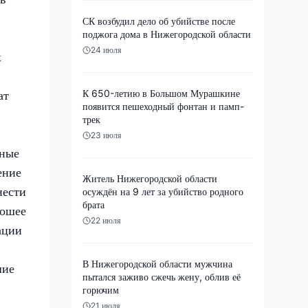
СК возбудил дело об убийстве после
поджога дома в Нижегородской области
24 июля
х
К 650-летию в Большом Мурашкине
ат
появится пешеходный фонтан и памп-
трек
23 июля
нные
ение
Житель Нижегородской области
нести
осуждён на 9 лет за убийство родного
брата
рошее
22 июля
ации
В Нижегородской области мужчина
шие
пытался заживо сжечь жену, облив её
горючим
21 июля