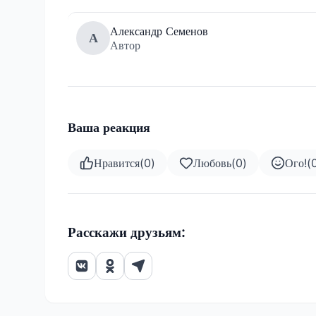
Александр Семенов
А
Автор
Ваша реакция
Нравится
(
0
)
Любовь
(
0
)
Ого!
(
Расскажи друзьям: