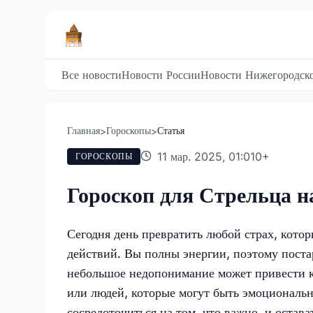
Все новости
Новости России
Новости Нижегородско
Главная
Гороскопы
Статья
>
>
11 мар. 2025, 01:01
0
+
ГОРОСКОПЫ
Гороскоп для Стрельца н
Сегодня день превратить любой страх, кото
действий. Вы полны энергии, поэтому постар
небольшое недопонимание может привести 
или людей, которые могут быть эмоциональн
сосредоточиться на том, что важно, и остава