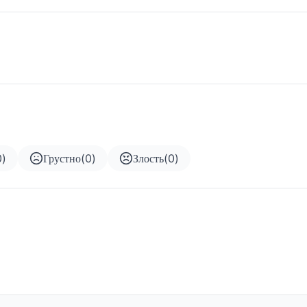
0
)
Грустно
(
0
)
Злость
(
0
)