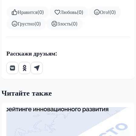
Нравится
(
0
)
Любовь
(
0
)
Ого!
(
0
)
Грустно
(
0
)
Злость
(
0
)
Расскажи друзьям:
Читайте также