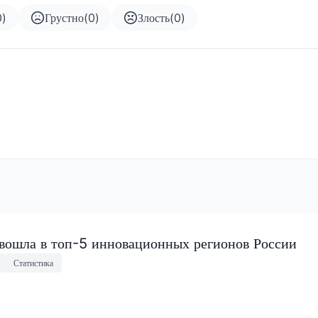
0
)
Грустно
(
0
)
Злость
(
0
)
 вошла в топ-5 инновационных регионов России
Статистика