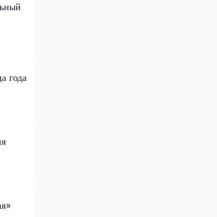
льный
а года
ия
ая»