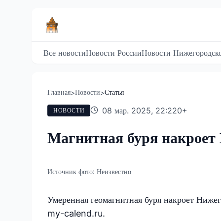
Все новости
Новости России
Новости Нижегородско
Главная
Новости
Статья
>
>
08 мар. 2025, 22:22
0
+
НОВОСТИ
Магнитная буря накроет
Источник фото:
Неизвестно
Умеренная геомагнитная буря накроет Нижег
my-calend.ru.