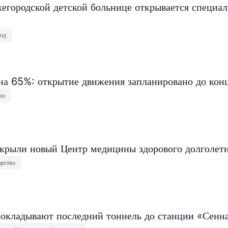
егородской детской больнице открывается специа
од
на 65%: открытие движения запланировано до конц
во
крыли новый Центр медицины здорового долголет
ество
окладывают последний тоннель до станции «Сенн