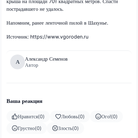
крыша на площади 70т квадратных метров. Спасти
пострадавшего не удалось.
Напомним, ранее ленточной пилой в Шахунье.
Источник: https://www.vgoroden.ru
Александр Семенов
А
Автор
Ваша реакция
Нравится
(
0
)
Любовь
(
0
)
Ого!
(
0
)
Грустно
(
0
)
Злость
(
0
)